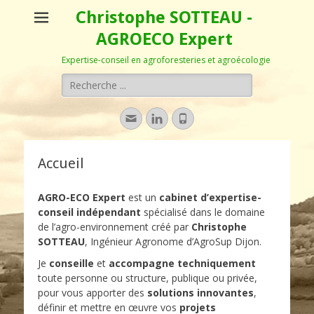
Christophe SOTTEAU -
AGROECO Expert
Expertise-conseil en agroforesteries et agroécologie
Rechercher :
Adresse
Linkedin
Tél
de
contact
Accueil
AGRO-ECO Expert
est un
cabinet d’expertise-
conseil indépendant
spécialisé dans le domaine
de l’agro-environnement créé par
Christophe
SOTTEAU
, Ingénieur Agronome d’AgroSup Dijon.
Je
conseille
et
accompagne techniquement
toute personne ou structure, publique ou privée,
pour vous apporter des
solutions innovantes
,
définir et mettre en œuvre vos
projets